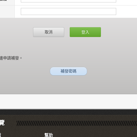
取消
邊申請補發。
補發密碼
覽
戲
幫助